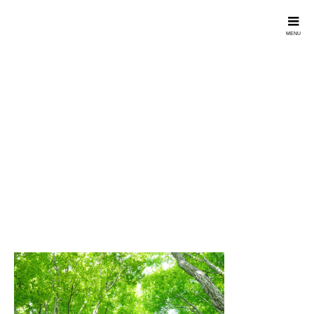
Forestravel
森_m