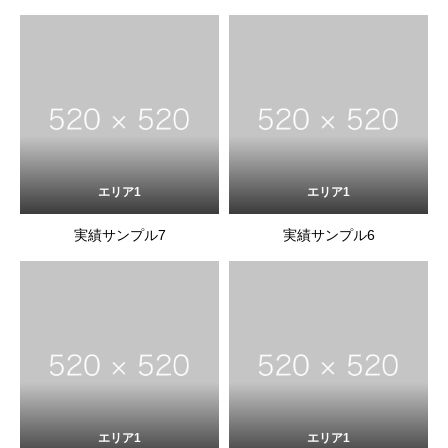
エリア1
エリア1
実績サンプル7
実績サンプル6
エリア1
エリア1