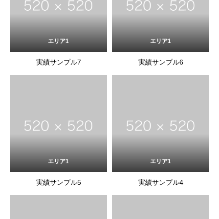
エリア1
エリア1
実績サンプル7
実績サンプル6
エリア1
エリア1
実績サンプル5
実績サンプル4