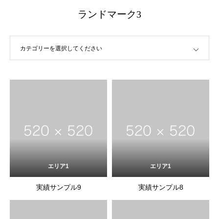
ランドマーク3
カテゴリーを選択してください
エリア1
エリア1
実績サンプル9
実績サンプル8