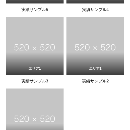
実績サンプル5
実績サンプル4
エリア1
エリア1
実績サンプル3
実績サンプル2