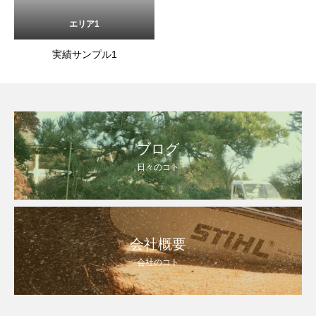
エリア1
実績サンプル1
ブログ
日々のコト
会社概要
会社のコト