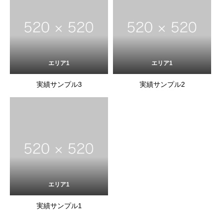
エリア1
エリア1
実績サンプル3
実績サンプル2
エリア1
実績サンプル1