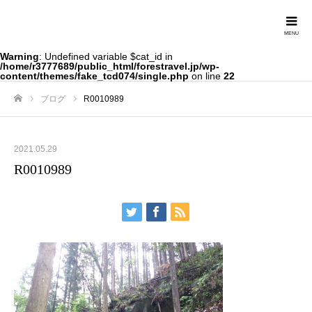
Forestravel
Warning
: Undefined variable $cat_id in
/home/r3777689/public_html/forestravel.jp/wp-
content/themes/fake_tcd074/single.php
on line
22
ブログ
R0010989
ホーム
2021.05.29
R0010989