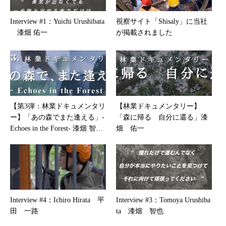
Interview #1：Yuichi Urushibata
視察サイト「Shisaly」に当社
漆畑 佑一
が掲載されました
【第3弾：林業ドキュメンタリ
【林業ドキュメンタリー】
ー】「あの森でまた逢える」-
「森に帰る 自分に還る」漆
Echoes in the Forest- 漆畑 智也
畑 佑一
| 誰かの人生の記憶が、誰かの
人生の道しるべになる
Interview #4：Ichiro Hirata 平
Interview #3：Tomoya Urushiba
田 一路
ta 漆畑 智也