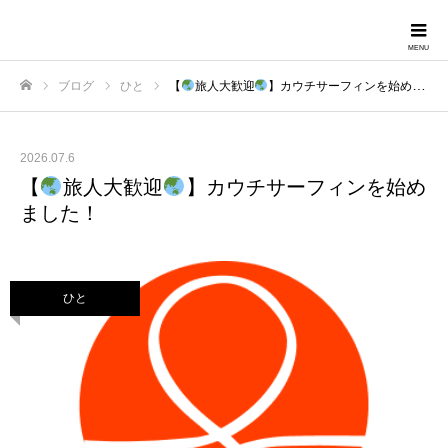
Forestravel
ブログ
ひと
【
旅人大歓迎
】カウチサーフィンを始めました！
ホーム
2026.07.6
【
旅人大歓迎
】カウチサーフィンを始め
ました！
ひと