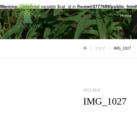
Warning
: Undefined variable $cat_id in
/home/r3777689/public_html/
Home
ブログ
IMG_1027
ホーム
2021.06.6
IMG_1027