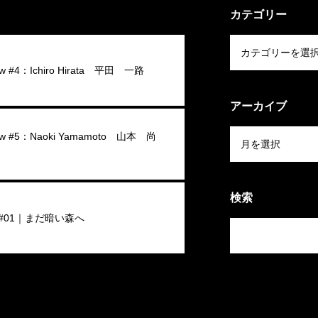
カテゴリー
iew #4：Ichiro Hirata 平田 一路
アーカイブ
view #5：Naoki Yamamoto 山本 尚
検索
#01｜まだ暗い森へ