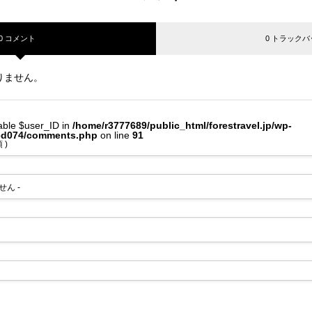
0 コメント
0 トラックバ
りません。
iable $user_ID in
/home/r3777689/public_html/forestravel.jp/wp-
tcd074/comments.php
on line
91
 )
せん -