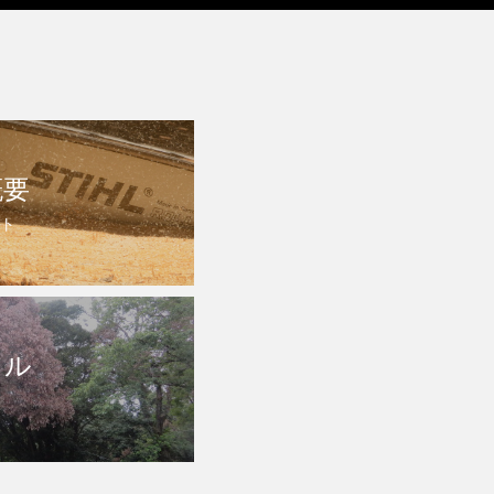
概要
ト
トル