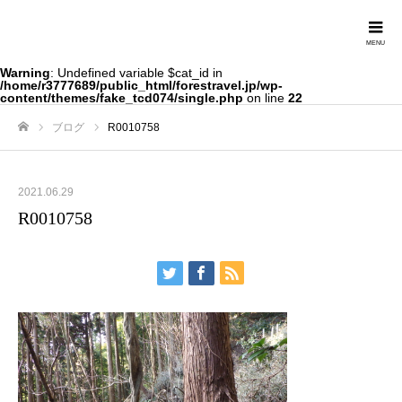
Forestravel
Warning
: Undefined variable $cat_id in
/home/r3777689/public_html/forestravel.jp/wp-
content/themes/fake_tcd074/single.php
on line
22
ブログ
R0010758
ホーム
2021.06.29
R0010758