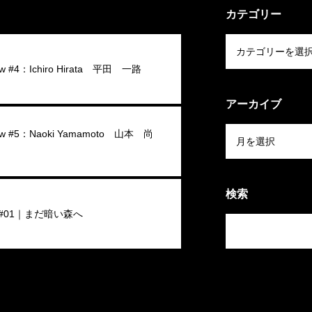
カテゴリー
iew #4：Ichiro Hirata 平田 一路
アーカイブ
view #5：Naoki Yamamoto 山本 尚
検索
#01｜まだ暗い森へ