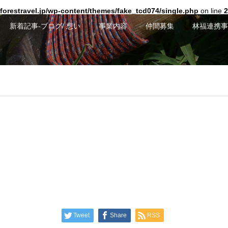
forestravel.jp/wp-content/themes/fake_tcd074/single.php
on line
2
新着記事-ブログ/ 想い
事業内容
仲間募集
林福連携事
Tweet
Share
RSS