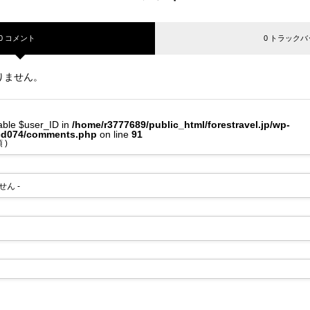
0 コメント
0 トラックバ
りません。
iable $user_ID in
/home/r3777689/public_html/forestravel.jp/wp-
tcd074/comments.php
on line
91
 )
せん -