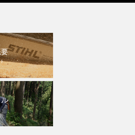
概要
ト
トル