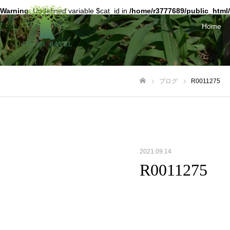
Warning
: Undefined variable $cat_id in
/home/r3777689/public_html/
Home
ブログ
R0011275
ホーム
2021.09.14
R0011275