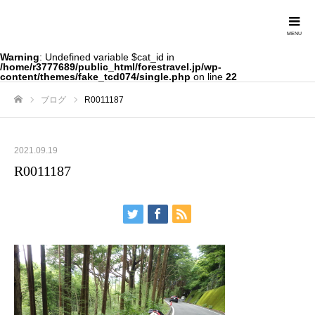
Forestravel
Warning
: Undefined variable $cat_id in
/home/r3777689/public_html/forestravel.jp/wp-
content/themes/fake_tcd074/single.php
on line
22
ブログ
R0011187
ホーム
2021.09.19
R0011187