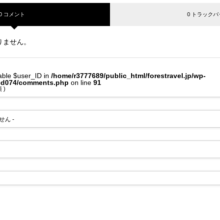
0 コメント
0 トラックバ
りません。
iable $user_ID in
/home/r3777689/public_html/forestravel.jp/wp-
tcd074/comments.php
on line
91
 )
せん -