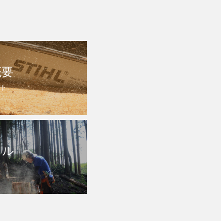
概要
ト
トル