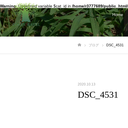
Warning
: Undefined variable $cat_id in
/home/r3777689/public_html/
Home
ブログ
DSC_4531
ホーム
2020.10.13
DSC_4531