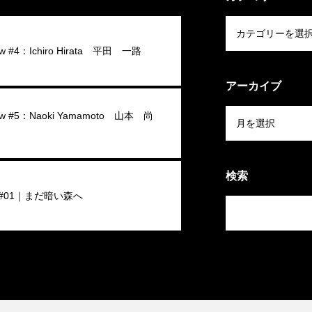
iew #4：Ichiro Hirata 平田 一路
アーカイブ
view #5：Naoki Yamamoto 山本 尚
検索
#01｜まだ暗い森へ