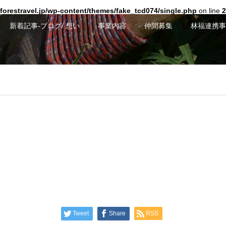
forestravel.jp/wp-content/themes/fake_tcd074/single.php
on line
2
新着記事-ブログ/ 想い
事業内容
仲間募集
林福連携事
Tweet
Share
RSS