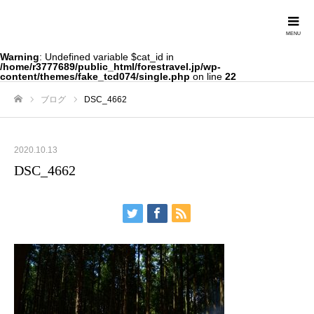
Forestravel
Warning
: Undefined variable $cat_id in
/home/r3777689/public_html/forestravel.jp/wp-
content/themes/fake_tcd074/single.php
on line
22
ブログ
DSC_4662
ホーム
2020.10.13
DSC_4662