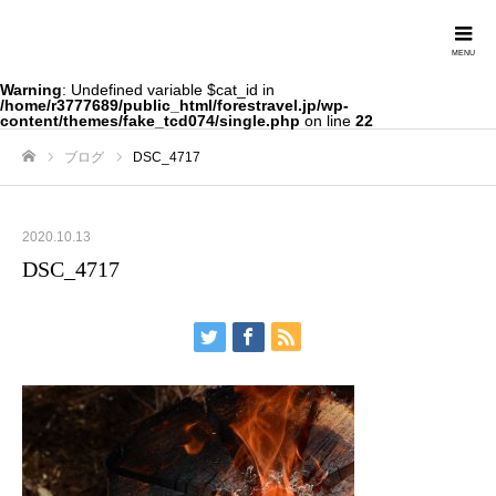
Forestravel
Warning
: Undefined variable $cat_id in
/home/r3777689/public_html/forestravel.jp/wp-
content/themes/fake_tcd074/single.php
on line
22
ブログ
DSC_4717
ホーム
2020.10.13
DSC_4717