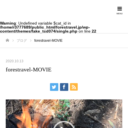
Forestravel
Warning
: Undefined variable $cat_id in
/home/r3777689/public_html/forestravel.jp/wp-
content/themes/fake_tcd074/single.php
on line
22
ブログ
forestravel-MOVIE
ホーム
2020.10.13
forestravel-MOVIE
動
画
プ
レ
ー
ヤ
ー