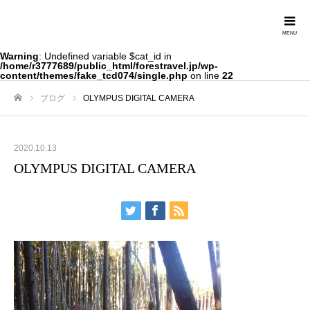
Forestravel
Warning
: Undefined variable $cat_id in
/home/r3777689/public_html/forestravel.jp/wp-
content/themes/fake_tcd074/single.php
on line
22
ブログ
OLYMPUS DIGITAL CAMERA
ホーム
2020.10.13
OLYMPUS DIGITAL CAMERA