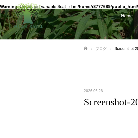
Warning
: Undefined variable $cat_id in
/home/r3777689/public_html/
Home
ブログ
Screenshot-2
ホーム
2026.06.26
Screenshot-2