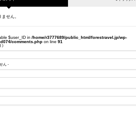
りません。
iable $user_ID in
/home/r3777689/public_html/forestravel.jp/wp-
tcd074/comments.php
on line
91
 )
せん -