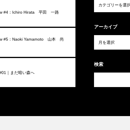
iew #4：Ichiro Hirata 平田 一路
アーカイブ
view #5：Naoki Yamamoto 山本 尚
検索
#01｜まだ暗い森へ