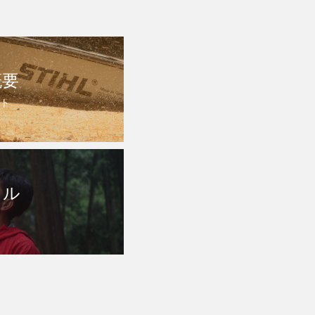
概要
ト
トル