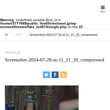
Forestravel
Warning
: Undefined variable $cat_id in
/home/r3777689/public_html/forestravel.jp/wp-
content/themes/fake_tcd074/single.php
on line
22
ブログ
Screenshot-2024-07-28-at-11_21_20_compressed
ホーム
2026.06.26
Screenshot-2024-07-28-at-11_21_20_compressed