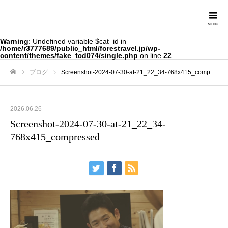
Forestravel
Warning
: Undefined variable $cat_id in
/home/r3777689/public_html/forestravel.jp/wp-
content/themes/fake_tcd074/single.php
on line
22
ブログ
Screenshot-2024-07-30-at-21_22_34-768x415_compressed
ホーム
2026.06.26
Screenshot-2024-07-30-at-21_22_34-
768x415_compressed