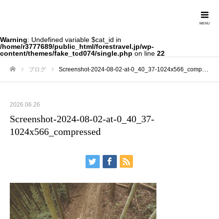
Forestravel
Warning
: Undefined variable $cat_id in
/home/r3777689/public_html/forestravel.jp/wp-
content/themes/fake_tcd074/single.php
on line
22
ブログ
Screenshot-2024-08-02-at-0_40_37-1024x566_compressed
ホーム
2026.06.26
Screenshot-2024-08-02-at-0_40_37-
1024x566_compressed