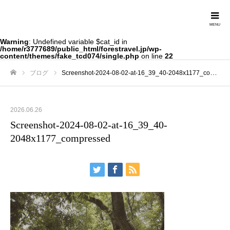
Forestravel
Warning
: Undefined variable $cat_id in
/home/r3777689/public_html/forestravel.jp/wp-
content/themes/fake_tcd074/single.php
on line
22
ブログ
Screenshot-2024-08-02-at-16_39_40-2048x1177_compressed
ホーム
2026.06.26
Screenshot-2024-08-02-at-16_39_40-
2048x1177_compressed