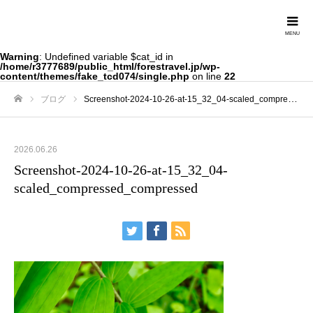
Forestravel
Warning
: Undefined variable $cat_id in
/home/r3777689/public_html/forestravel.jp/wp-
content/themes/fake_tcd074/single.php
on line
22
ブログ
Screenshot-2024-10-26-at-15_32_04-scaled_compressed_compressed
ホーム
2026.06.26
Screenshot-2024-10-26-at-15_32_04-
scaled_compressed_compressed