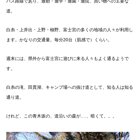
バス路線であり、通勤・通学・通園・通院、買い物への主要な
道。
白糸・上井出・上野・柚野、富士宮の多くの地域の人々が利用し
ます。かなりの交通量。毎分20台（肌感で）くらい。
週末には、県外から富士宮に遊びに来る人々もよく通るようで
す。
白糸の滝、田貫湖、キャンプ場への抜け道として、知る人は知る
通り道。
けれど、この青木坂の、道沿いの森が….、暗くて。。。