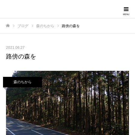
Forestravel
ブログ
森のちから
路傍の森を
ホーム
2021.06.27
路傍の森を
森のちから